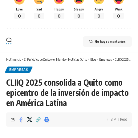
Love
Sad
Happy
Sleepy
Angry
Wink
0
0
0
0
0
0
No hay comentarios
Notimercio - El Periódico de Quito y el Mundo - Noticias Quito
>
Blog
>
Empresas
>
CLIIQ 2025 consolida a Quito como epicentro de la inversión de impacto en América Latina
EMPRESAS
CLIIQ 2025 consolida a Quito como
epicentro de la inversión de impacto
en América Latina
3 Min Read