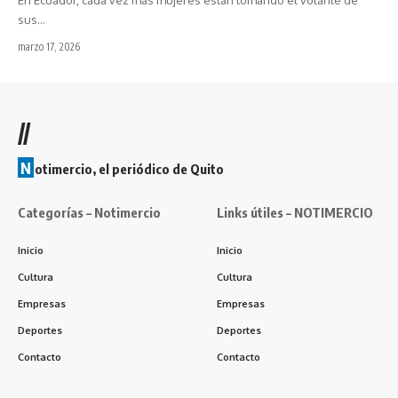
En Ecuador, cada vez más mujeres están tomando el volante de
sus…
marzo 17, 2026
//
N
otimercio, el periódico de Quito
Categorías – Notimercio
Links útiles – NOTIMERCIO
Inicio
Inicio
Cultura
Cultura
Empresas
Empresas
Deportes
Deportes
Contacto
Contacto