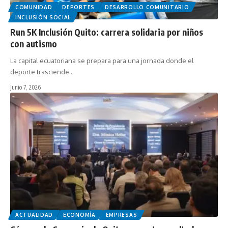
COMUNIDAD
DEPORTES
DESARROLLO COMUNITARIO
INCLUSIÓN SOCIAL
Run 5K Inclusión Quito: carrera solidaria por niños
con autismo
La capital ecuatoriana se prepara para una jornada donde el
deporte trasciende…
junio 7, 2026
ACTUALIDAD
ECONOMÍA
EMPRESAS