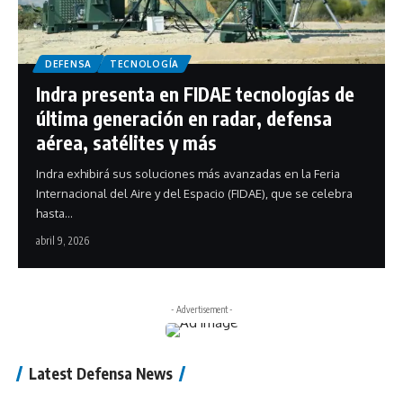
DEFENSA
TECNOLOGÍA
Indra presenta en FIDAE tecnologías de
última generación en radar, defensa
aérea, satélites y más
Indra exhibirá sus soluciones más avanzadas en la Feria
Internacional del Aire y del Espacio (FIDAE), que se celebra
hasta…
abril 9, 2026
- Advertisement -
Latest Defensa News