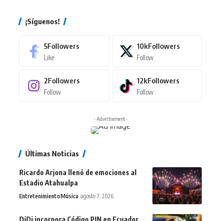
¡Síguenos!
5
Followers
10k
Followers
Like
Follow
2
Followers
12k
Followers
Follow
Follow
- Advertisement -
Últimas Noticias
Ricardo Arjona llenó de emociones al
Estadio Atahualpa
Entretenimiento
Música
agosto 7, 2026
DiDi incorpora Código PIN en Ecuador