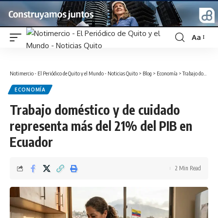
Aa
Font
Resizer
Notimercio - El Periódico de Quito y el Mundo - Noticias Quito
>
Blog
>
Economía
>
Trabajo doméstico y de cuidado representa más del 21% del PIB en Ecuador
ECONOMÍA
Trabajo doméstico y de cuidado
representa más del 21% del PIB en
Ecuador
2 Min Read