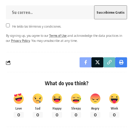
He leído los términos y condiciones.
By signing up, you agree to our
Terms of Use
and acknowledge the data practices in
our
Privacy Policy
. You may unsubscribe at any time.
What do you think?
Love
Sad
Happy
Sleepy
Angry
Wink
0
0
0
0
0
0