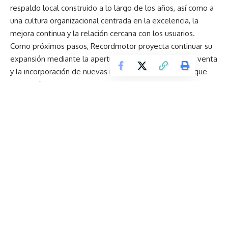
respaldo local construido a lo largo de los años, así como a
una cultura organizacional centrada en la excelencia, la
mejora continua y la relación cercana con los usuarios.
Como próximos pasos, Recordmotor proyecta continuar su
expansión mediante la apertura de nuevos puntos de venta
y la incorporación de nuevas marcas automotrices, lo que
permitirá ampliar su cobertura comercial y fortalecer su red
de servicio a nivel nacional.
Con esta estrategia, la compañía reafirma su compromiso
con el desarrollo económico del Ecuador, impulsando
nuevas oportunidades laborales y fortaleciendo el
crecimiento sostenible dentro del sector automotor.
Pago de utilidades en Ecuador: cómo invertirlas
inteligentemente en un vehículo
Pilsener Light se renueva: más sabor y una nueva imagen
tras más de dos décadas de historia
100 estudiantes de bachillerato de Unidades Educativas