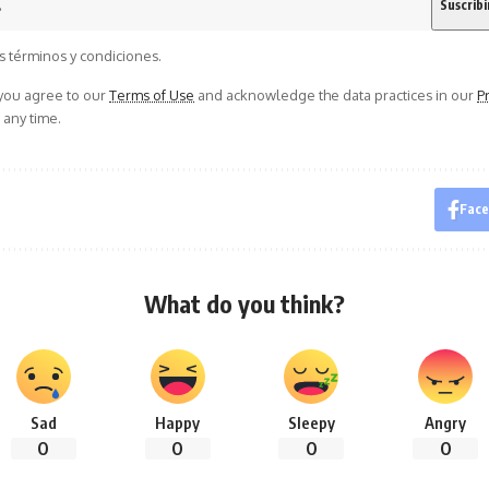
s términos y condiciones.
 you agree to our
Terms of Use
and acknowledge the data practices in our
Pr
 any time.
Fac
What do you think?
Sad
Happy
Sleepy
Angry
0
0
0
0