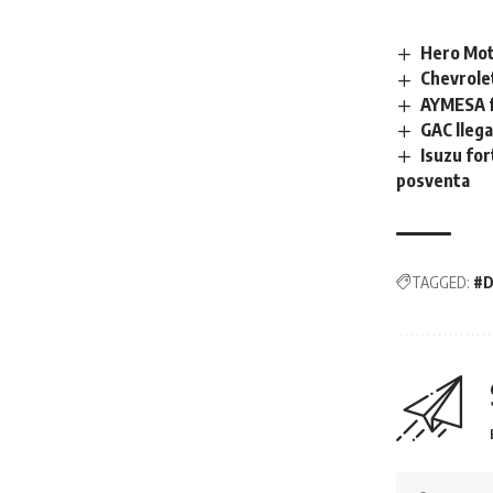
Hero Mot
Chevrolet
AYMESA f
GAC llega
Isuzu for
posventa
TAGGED:
#D