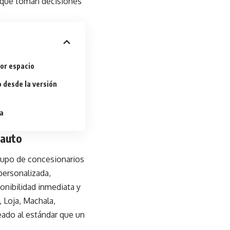
s que toman decisiones
or espacio
 desde la versión
va
oauto
grupo de concesionarios
 personalizada,
onibilidad inmediata y
, Loja, Machala,
ado al estándar que un