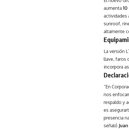
El nuevo Gr
aumenta
10
actividades 
sunroof, rin
altamente c
Equipami
La versión L
llave, faros
incorpora a
Declaraci
“En Corpora
nos enfocam
respaldo y 
es asegurart
presencia na
señaló
Juan