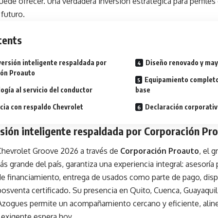
ede ofrecer. Una verdadera inversión estratégica para perfile
 futuro.
tents
versión inteligente respaldada por
Diseño renovado y may
ión Proauto
Equipamiento completo
ogía al servicio del conductor
base
ncia con respaldo Chevrolet
Declaración corporati
sión inteligente respaldada por Corporación Pr
 Chevrolet Groove 2026 a través de
Corporación Proauto
, el 
s grande del país, garantiza una experiencia integral: asesoría
de financiamiento, entrega de usados como parte de pago, disp
posventa certificado. Su presencia en Quito, Cuenca, Guayaquil
zogues permite un acompañamiento cercano y eficiente, aline
exigente espera hoy.