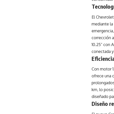
Tecnologí
El Chevrole
mediante la
emergencia, 
corrección a
10.25” con A
conectada y 
Eficienci
Con motor 1
ofrece una 
prolongados
km, lo posic
diseñado par
Diseño r