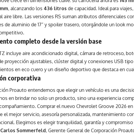
oove crece en dimensiones clave: su carrocería ahora es
145 m
 mm
, alcanzando los
436 litros
de capacidad. Ideal para viajes
al aire libre. Las versiones RS suman atributos diferenciales c
es de aluminio de 17” y spoiler trasero, otorgándole un look m
ompetitivo.
ento completo desde la versión base
TZ incluye aire acondicionado digital, cámara de retroceso, bo
 de proyección ajustables, clúster digital y conexiones USB tipo
sientos en eco cuero y un diseño deportivo que destaca en cua
ón corporativa
ción Proauto entendemos que elegir un vehículo es una decisi
os en brindar no solo un producto, sino una experiencia comp
acompañamiento. Comprar el nuevo Chevrolet Groove 2026 en
e el mejor servicio, asesoría personalizada, mantenimiento con
cional. Elegirnos es elegir tranquilidad, garantía y compromiso 
 Carlos Sommerfeld
, Gerente General de Corporación Proaut