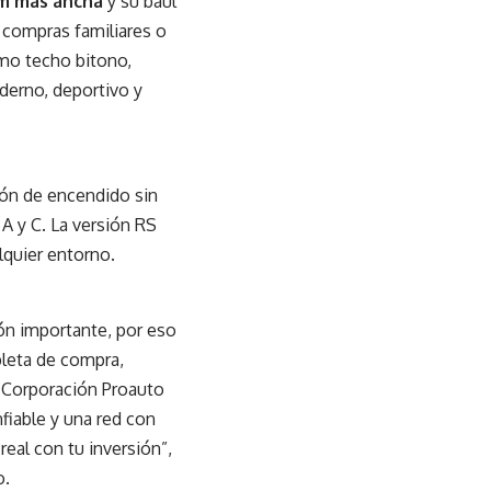
m más ancha
y su baúl
, compras familiares o
omo techo bitono,
oderno, deportivo y
tón de encendido sin
 A y C. La versión RS
lquier entorno.
ón importante, por eso
leta de compra,
 Corporación Proauto
fiable y una red con
real con tu inversión”,
o.