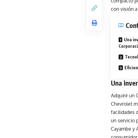
compacto pu
con visión a
Con
Una in
Corporac
Tecnol
Eficie
Una inver
Adquirir un
Chevrolet má
facilidades 
un servicio 
Cayambe y A
consumidor 