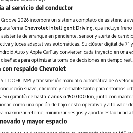
a al servicio del conductor
t Groove 2026 incorpora un sistema completo de asistencia a
 plataforma
Chevrolet Intelligent Driving
, que incluye fren
asistente de arranque en pendiente, sensor y alerta de cambio 
ctiva y luces adaptativas automáticas. Su clúster digital de 7” y 
ndroid Auto y Apple CarPlay convierten cada trayecto en una exp
diseñada para optimizar la toma de decisiones en tiempo real.
a con respaldo Chevrolet
.5 L DOHC MPI y transmisión manual o automática de 6 veloci
conducción suave, eficiente y confiable tanto para entornos u
. Su garantía de hasta
7 años o 150.000 km
, junto con mante
ionan como una opción de bajo costo operativo y alto valor de
a maximizar retorno, minimizar riesgos y aportar estabilidad a 
enovado y mayor espacio