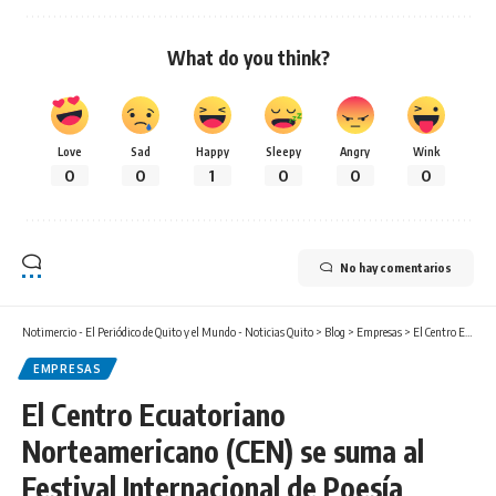
What do you think?
Love
Sad
Happy
Sleepy
Angry
Wink
0
0
1
0
0
0
No hay comentarios
Notimercio - El Periódico de Quito y el Mundo - Noticias Quito
>
Blog
>
Empresas
>
El Centro Ecuatoriano Norteamericano (CEN) se suma al Festival Internacional de Poesía Ileana Espinel con una jornada literaria
EMPRESAS
El Centro Ecuatoriano
Norteamericano (CEN) se suma al
Festival Internacional de Poesía