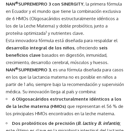
®
NAN
SUPREMEPRO 3 con
SINERGITY
, la primera fórmula
en Ecuador y el mundo que tiene la combinación exclusiva
de 6 HMOs (Oligosacáridos estructuralmente idénticos a
los de la Leche Materna) y doble probiótico, junto a
1
proteína optimizada
y nutrientes clave.
Esta innovadora fórmula está diseñada para respaldar el
desarrollo integral de los niños
, ofreciendo
seis
beneficios clave
basados en digestión, inmunidad,
crecimiento, desarrollo cerebral, músculos y huesos.
®
NAN
SUPREMEPRO 3
, es una fórmula diseñada para casos
en los que la lactancia materna no es posible en niños a
partir de 1 año, siempre bajo la recomendación y supervisión
médica. Su innovación llega al país y combina:
6 Oligosacáridos estructuralmente idénticos a los
de la leche materna (HMOs)
que representan el 56 % de
los principales HMOs encontrados en la leche materna.
Dos probióticos de precisión (
B. lactis
y
B. infantis
)
;
este último es clave en la microbiota intestinal del lactante