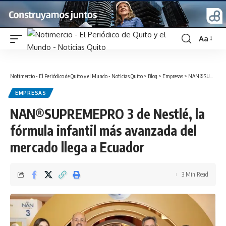
Aa
Font
Resizer
Notimercio - El Periódico de Quito y el Mundo - Noticias Quito
>
Blog
>
Empresas
>
NAN®SUPREMEPRO 3 de Nestlé, la fórmula infantil más avanzada del mercado llega a Ecuador
EMPRESAS
NAN®SUPREMEPRO 3 de Nestlé, la
fórmula infantil más avanzada del
mercado llega a Ecuador
3 Min Read