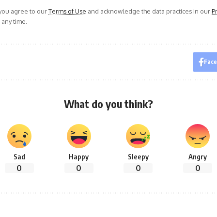
 you agree to our
Terms of Use
and acknowledge the data practices in our
Pr
 any time.
Fac
What do you think?
Sad
Happy
Sleepy
Angry
0
0
0
0