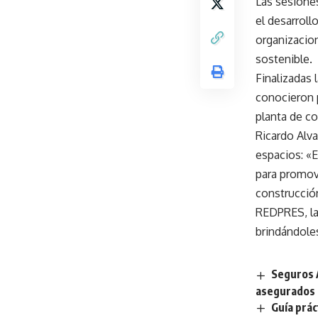
Las sesione
el desarroll
organizacio
sostenible.
Finalizadas 
conocieron p
planta de c
Ricardo Alv
espacios: «
para promove
construcció
REDPRES, la
brindándole
Seguros A
asegurados
Guía prác