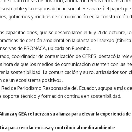
s, de cuatro horas de duración, abordaron temas cruciales com
o sostenible y la responsabilidad social. Se analizó el papel q
nes, gobiernos y medios de comunicación en la construcción 
las capacitaciones, que se desarrollaron el 16 y 21 de octubre, lo
rácticas de gestión ambiental en la planta de Inaexpo (fábrica 
onservas de PRONACA, ubicada en Puembo.
arado, coordinador de comunicación de CERES, destacó la relev
Es hora de que los medios de comunicación cuenten con las he
r la sostenibilidad. La comunicación y su rol articulador son cl
n de un ecosistema positivo».
 Red de Periodismo Responsable del Ecuador, agrupa a más de
s soporte técnico y formación continua en sostenibilidad.
lianza y GEA refuerzan su alianza para elevar la experiencia de 
tica para reciclar en casa y contribuir al medio ambiente