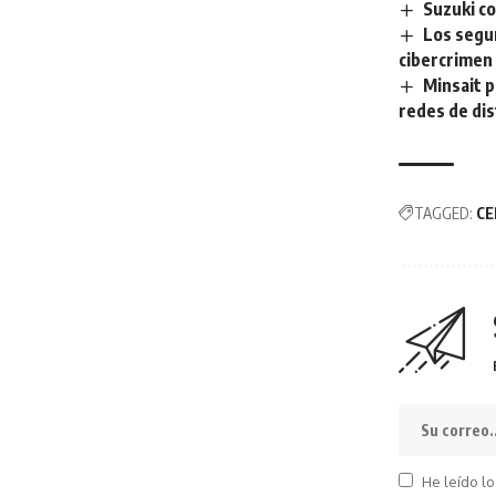
Suzuki co
Los segur
cibercrimen
Minsait p
redes de dis
TAGGED:
CE
He leído lo