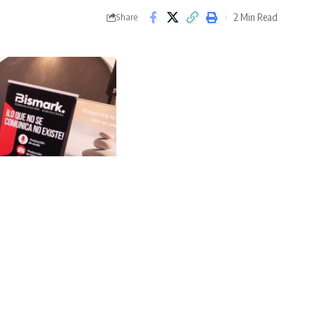
2 Min Read
Share