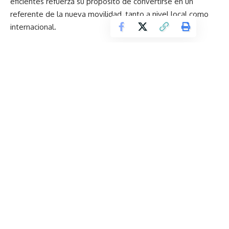
eficientes refuerza su propósito de convertirse en un
referente de la nueva movilidad, tanto a nivel local como
internacional.
Lluvias bajo control: la importancia de revisar tu vehículo
antes de que el clima te sorprenda
Hyundai PALISADE es elegido Vehículo Utilitario del Año
2026 en Norteamérica
Comunidad y voluntarios transforman el Parque General
Julio Andrade en La Mariscal
Expansión empresarial impulsa empleo y dinamiza el
sector automotriz en Ecuador
Dongfeng by Maresa fortalece su alianza con Dongfeng
Motor Corporation tras visita oficial de ejecutivos
internacionales
TAGGED:
GAC