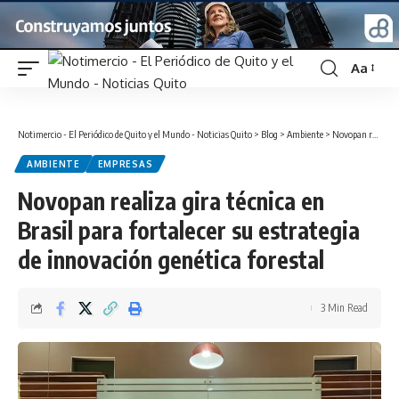
Aa
Font
Resizer
Notimercio - El Periódico de Quito y el Mundo - Noticias Quito
>
Blog
>
Ambiente
>
Novopan realiza gira técnica en Brasil para fortalecer su estrategia de innovación genética forestal
AMBIENTE
EMPRESAS
Novopan realiza gira técnica en
Brasil para fortalecer su estrategia
de innovación genética forestal
3 Min Read