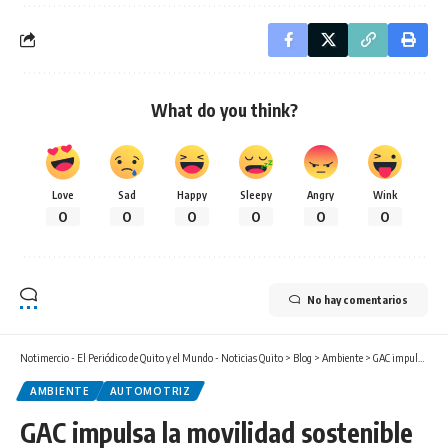
What do you think?
Love
Sad
Happy
Sleepy
Angry
Wink
0
0
0
0
0
0
No hay comentarios
Notimercio - El Periódico de Quito y el Mundo - Noticias Quito
>
Blog
>
Ambiente
>
GAC impulsa la movilidad sostenible
AMBIENTE
AUTOMOTRIZ
GAC impulsa la movilidad sostenible