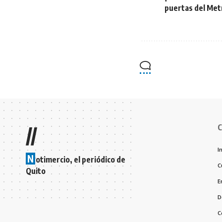
puertas del Met
C
//
I
N
otimercio, el periódico de
C
Quito
E
D
C