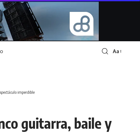
Aa
Font
Resizer
spectáculo imperdible
co guitarra, baile y