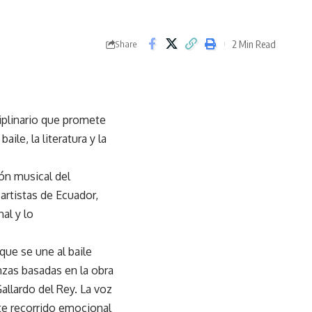
2 Min Read
Share
iplinario que promete
ile, la literatura y la
ión musical del
artistas de Ecuador,
al y lo
aque se une al baile
nzas basadas en la obra
allardo del Rey. La voz
ste recorrido emocional