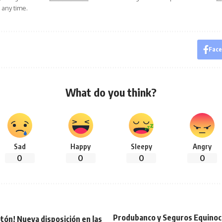
 any time.
Fac
What do you think?
Sad
Happy
Sleepy
Angry
0
0
0
0
Produbanco y Seguros Equinocc
otón! Nueva disposición en las