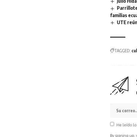
Julio Hid
Parrillot
familias ecu
UTE reún
TAGGED:
cu
He leído lo
By signing up,