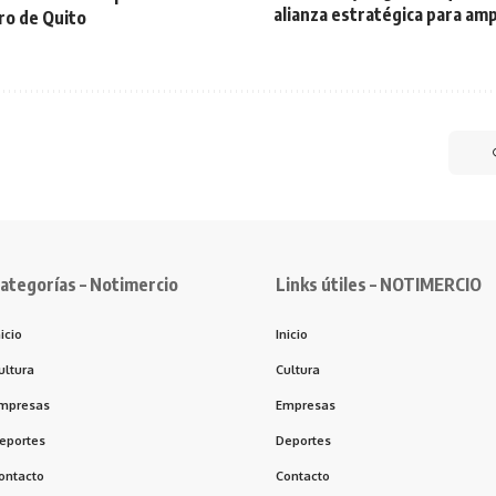
alianza estratégica para amp
ro de Quito
ategorías – Notimercio
Links útiles – NOTIMERCIO
nicio
Inicio
ultura
Cultura
mpresas
Empresas
eportes
Deportes
ontacto
Contacto