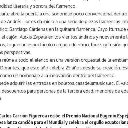
ndidad literaria y sonora del flamenco.
arte abre la puerta a una sonoridad poco convencional dentro 
de Andrés Torres da inicio a una serie de piezas flamencas int
co: Santiago Cárdenas en la guitarra flamenca, Cayo Iturralde 
 el cajón, Alexis Zapata en los vientos andinos y nuevamente 
os, logran un espectáculo cargado de ritmo, fuerza y fusión qu
s perspectivas.
re reúne a todo el elenco en una versión orquestal de la emble
orantes, que este año celebra 25 años desde su creación. Esta
 como un homenaje a la innovación dentro del flamenco.
uede adquirir las entradas en
boletos.casadelamusica.ec
. El va
 descuentos para personas de la tercera edad, menores de ed
d.
 Carlos Carrión Figueroa recibe el Premio Nacional Eugenio Espe
esa lanza canción para el Mundial y celebra el orgullo ecuatorian