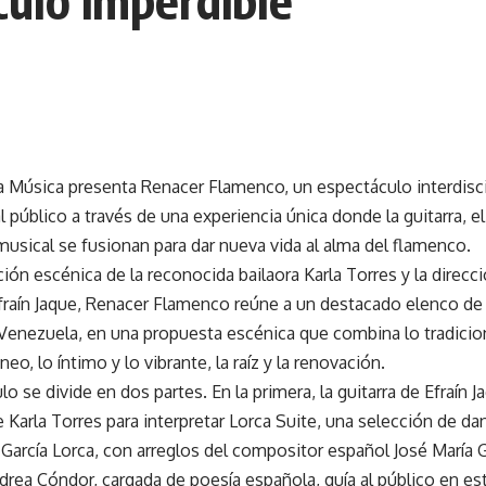
culo imperdible
la Música presenta Renacer Flamenco, un espectáculo interdisc
público a través de una experiencia única donde la guitarra, el ba
usical se fusionan para dar nueva vida al alma del flamenco.
ción escénica de la reconocida bailaora Karla Torres y la direcc
Efraín Jaque, Renacer Flamenco reúne a un destacado elenco de 
Venezuela, en una propuesta escénica que combina lo tradicion
o, lo íntimo y lo vibrante, la raíz y la renovación.
lo se divide en dos partes. En la primera, la guitarra de Efraín J
 Karla Torres para interpretar Lorca Suite, una selección de da
García Lorca, con arreglos del compositor español José María G
drea Cóndor, cargada de poesía española, guía al público en e