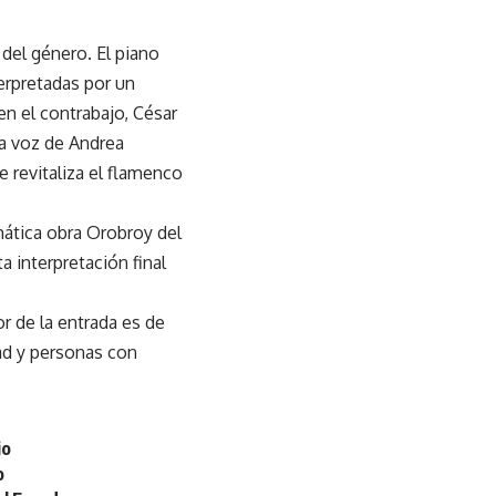
del género. El piano
erpretadas por un
en el contrabajo, César
la voz de Andrea
e revitaliza el flamenco
mática obra Orobroy del
 interpretación final
lor de la entrada es de
ad y personas con
jo
o