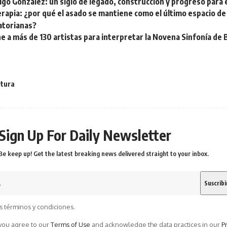
algo González: un siglo de legado, construcción y progreso para 
erapia: ¿por qué el asado se mantiene como el último espacio de
atorianas?
e a más de 130 artistas para interpretar la Novena Sinfonía de
ltura
Sign Up For Daily Newsletter
Be keep up! Get the latest breaking news delivered straight to your inbox.
s términos y condiciones.
 you agree to our
Terms of Use
and acknowledge the data practices in our
Pr