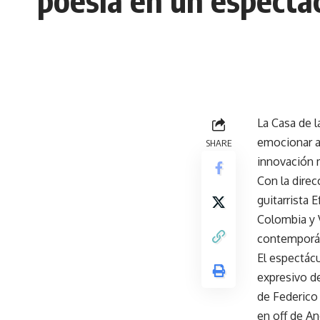
poesía en un espectá
La Casa de 
emocionar al 
SHARE
innovación m
Con la direc
guitarrista 
Colombia y 
contemporáne
El espectácu
expresivo de
de Federico 
en off de An