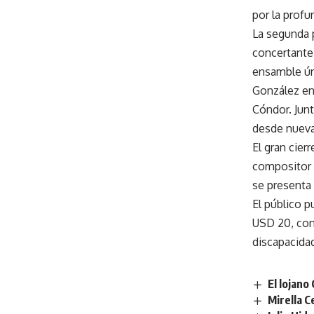
por la profu
La segunda p
concertante 
ensamble úni
González en
Cóndor. Junt
desde nueva
El gran cier
compositor D
se presenta
El público p
USD 20, con
discapacida
El lojano
Mirella C