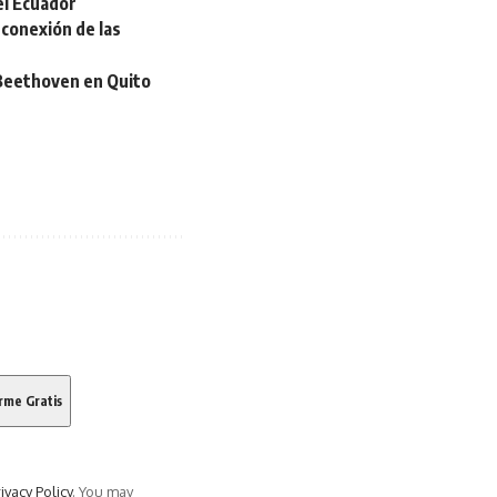
el Ecuador
 conexión de las
 Beethoven en Quito
ivacy Policy
. You may