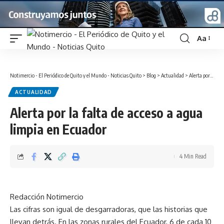
Aa
Font
Resizer
Notimercio - El Periódico de Quito y el Mundo - Noticias Quito
>
Blog
>
Actualidad
>
Alerta por la falta de acceso a agua limpia en Ecuador
ACTUALIDAD
Alerta por la falta de acceso a agua
limpia en Ecuador
4 Min Read
Redacción Notimercio
Las cifras son igual de desgarradoras, que las historias que
llevan detrás. En las zonas rurales del Ecuador, 6 de cada 10