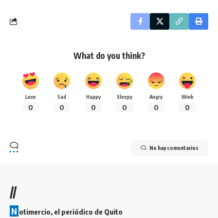
What do you think?
Love
Sad
Happy
Sleepy
Angry
Wink
0
0
0
0
0
0
No hay comentarios
//
N
otimercio, el periódico de Quito