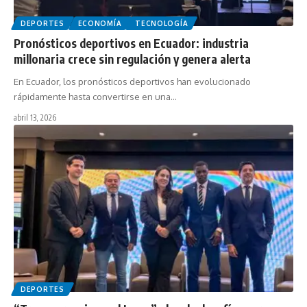
DEPORTES
ECONOMÍA
TECNOLOGÍA
Pronósticos deportivos en Ecuador: industria
millonaria crece sin regulación y genera alerta
En Ecuador, los pronósticos deportivos han evolucionado
rápidamente hasta convertirse en una…
abril 13, 2026
DEPORTES