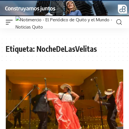
Etiqueta:
NocheDeLasVelitas